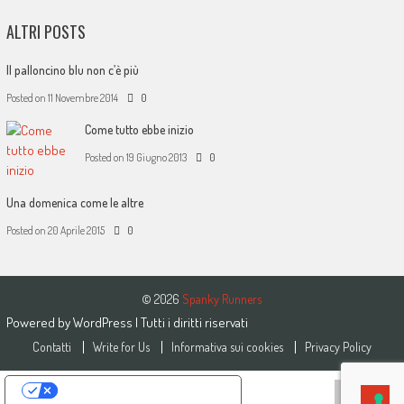
ALTRI POSTS
Il palloncino blu non c’è più
Posted on
11 Novembre 2014
0
Come tutto ebbe inizio
Posted on
19 Giugno 2013
0
Una domenica come le altre
Posted on
20 Aprile 2015
0
© 2026
Spanky Runners
Powered by
WordPress
| Tutti i diritti riservati
Contatti
Write for Us
Informativa sui cookies
Privacy Policy
Le tue preferenze relative alla privacy