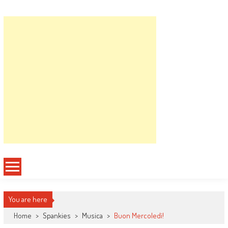
Spanky Runners
Quelli che tentano di fare i Runners
You are here
Home
>
Spankies
>
Musica
>
Buon Mercoledì!