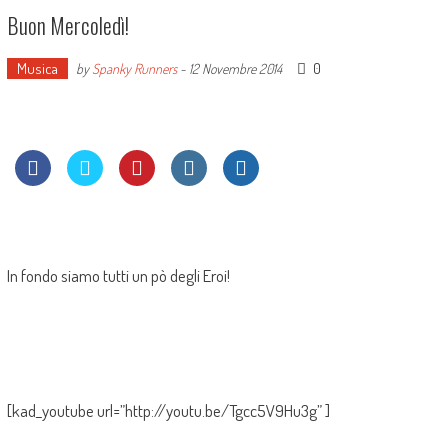
Buon Mercoledì!
Musica
0
by
Spanky Runners
-
12 Novembre 2014
In fondo siamo tutti un pò degli Eroi!
[kad_youtube url=”http://youtu.be/Tgcc5V9Hu3g” ]