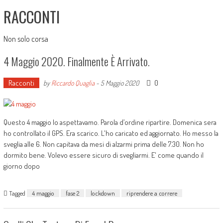
RACCONTI
Non solo corsa
4 Maggio 2020. Finalmente È Arrivato.
Racconti
0
by
Riccardo Quaglia
-
5 Maggio 2020
Questo 4 maggio lo aspettavamo. Parola d’ordine ripartire. Domenica sera
ho controllato il GPS. Era scarico. L'ho caricato ed aggiornato. Ho messo la
sveglia alle 6. Non capitava da mesi di alzarmi prima delle 7.30. Non ho
dormito bene. Volevo essere sicuro di svegliarmi. E' come quando il
giorno dopo
Tagged
4 maggio
fase 2
lockdown
riprendere a correre