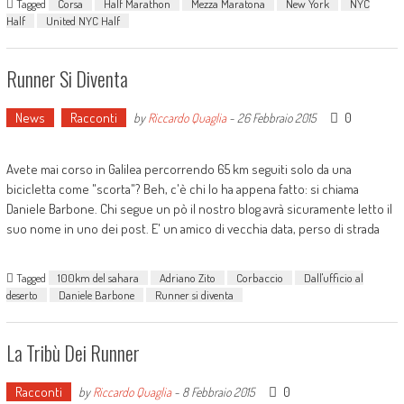
Tagged
Corsa
Half Marathon
Mezza Maratona
New York
NYC
Half
United NYC Half
Runner Si Diventa
News
Racconti
0
by
Riccardo Quaglia
-
26 Febbraio 2015
Avete mai corso in Galilea percorrendo 65 km seguiti solo da una
bicicletta come "scorta"? Beh, c'è chi lo ha appena fatto: si chiama
Daniele Barbone. Chi segue un pò il nostro blog avrà sicuramente letto il
suo nome in uno dei post. E' un amico di vecchia data, perso di strada
Tagged
100km del sahara
Adriano Zito
Corbaccio
Dall'ufficio al
deserto
Daniele Barbone
Runner si diventa
La Tribù Dei Runner
Racconti
0
by
Riccardo Quaglia
-
8 Febbraio 2015