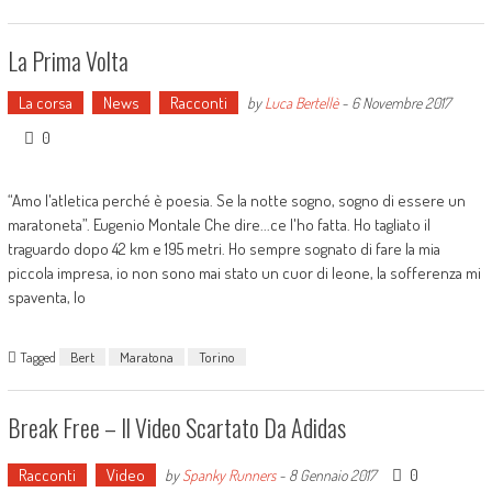
La Prima Volta
La corsa
News
Racconti
by
Luca Bertellè
-
6 Novembre 2017
0
“Amo l'atletica perché è poesia. Se la notte sogno, sogno di essere un
maratoneta”. Eugenio Montale Che dire...ce l'ho fatta. Ho tagliato il
traguardo dopo 42 km e 195 metri. Ho sempre sognato di fare la mia
piccola impresa, io non sono mai stato un cuor di leone, la sofferenza mi
spaventa, lo
Tagged
Bert
Maratona
Torino
Break Free – Il Video Scartato Da Adidas
Racconti
Video
0
by
Spanky Runners
-
8 Gennaio 2017