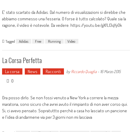
E' stato scartato da Adidas. Dal numero di visualizzazioni si direbbe che
abbiamo commesso una fesseria. O forse è tutto calcolato? Quale sia la
ragione, il video è notevole. Da vedere. https://youtu.be/gXfLl3qYy0k
Tagged
Adidas
Free
Running
Video
La Corsa Perfetta
La corsa
News
Racconti
by
Riccardo Quaglia
-
16 Marzo 2015
0
Ora posso dirlo. Se non fossi venuto a New York a correre la mezza
maratona, sono sicuro che avrei avuto il rimpianto di non aver corso qui.
Si, ci avevo pensato. Sopratuttto perchè a casa ho lasciato un pancione
e l'idea di andarmene via per 3 giorni non mi lasciava