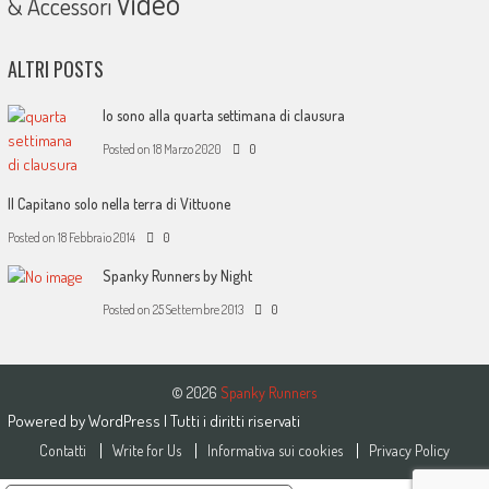
Video
& Accessori
ALTRI POSTS
Io sono alla quarta settimana di clausura
Posted on
18 Marzo 2020
0
Il Capitano solo nella terra di Vittuone
Posted on
18 Febbraio 2014
0
Spanky Runners by Night
Posted on
25 Settembre 2013
0
© 2026
Spanky Runners
Powered by
WordPress
| Tutti i diritti riservati
Contatti
Write for Us
Informativa sui cookies
Privacy Policy