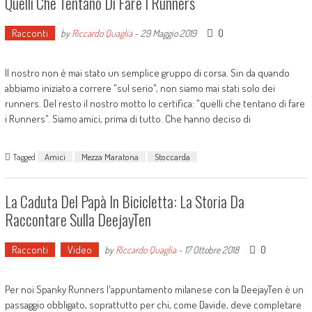
Quelli Che Tentano Di Fare I Runners
Racconti
0
by
Riccardo Quaglia
-
29 Maggio 2019
Il nostro non è mai stato un semplice gruppo di corsa. Sin da quando
abbiamo iniziato a correre "sul serio", non siamo mai stati solo dei
runners. Del resto il nostro motto lo certifica: "quelli che tentano di fare
i Runners". Siamo amici, prima di tutto. Che hanno deciso di
Tagged
Amici
Mezza Maratona
Stoccarda
La Caduta Del Papà In Bicicletta: La Storia Da
Raccontare Sulla DeejayTen
Racconti
Video
0
by
Riccardo Quaglia
-
17 Ottobre 2018
Per noi Spanky Runners l'appuntamento milanese con la DeejayTen è un
passaggio obbligato, soprattutto per chi, come Davide, deve completare