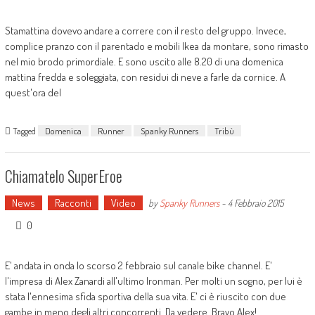
Stamattina dovevo andare a correre con il resto del gruppo. Invece,
complice pranzo con il parentado e mobili Ikea da montare, sono rimasto
nel mio brodo primordiale. E sono uscito alle 8.20 di una domenica
mattina fredda e soleggiata, con residui di neve a farle da cornice. A
quest'ora del
Tagged
Domenica
Runner
Spanky Runners
Tribù
Chiamatelo SuperEroe
News
Racconti
Video
by
Spanky Runners
-
4 Febbraio 2015
0
E' andata in onda lo scorso 2 febbraio sul canale bike channel. E'
l'impresa di Alex Zanardi all'ultimo Ironman. Per molti un sogno, per lui è
stata l'ennesima sfida sportiva della sua vita. E' ci è riuscito con due
gambe in meno degli altri concorrenti. Da vedere. Bravo Alex!