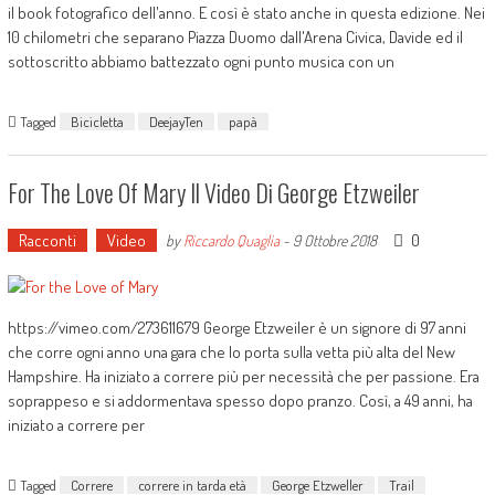
il book fotografico dell'anno. E così è stato anche in questa edizione. Nei
10 chilometri che separano Piazza Duomo dall'Arena Civica, Davide ed il
sottoscritto abbiamo battezzato ogni punto musica con un
Tagged
Bicicletta
DeejayTen
papà
For The Love Of Mary Il Video Di George Etzweiler
Racconti
Video
0
by
Riccardo Quaglia
-
9 Ottobre 2018
https://vimeo.com/273611679 George Etzweiler è un signore di 97 anni
che corre ogni anno una gara che lo porta sulla vetta più alta del New
Hampshire. Ha iniziato a correre più per necessità che per passione. Era
soprappeso e si addormentava spesso dopo pranzo. Così, a 49 anni, ha
iniziato a correre per
Tagged
Correre
correre in tarda età
George Etzweller
Trail