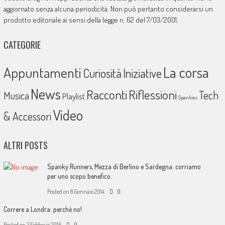
aggiornato senza alcuna periodicità. Non può pertanto considerarsi un
prodotto editoriale ai sensi della legge n. 62 del 7/03/2001.
CATEGORIE
La corsa
Appuntamenti
Curiosità
Iniziative
News
Racconti
Riflessioni
Tech
Musica
Playlist
Spankies
Video
& Accessori
ALTRI POSTS
Spanky Runners, Mezza di Berlino e Sardegna: corriamo
per uno scopo benefico.
Posted on
8 Gennaio 2014
0
Correre a Londra: perchè no!
Posted on
3 Febbraio 2016
0