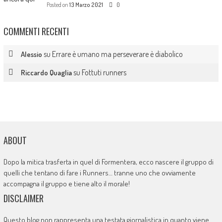
Posted on
13 Marzo 2021
0
COMMENTI RECENTI
su
Errare è umano ma perseverare è diabolico
Alessio
su
Fottuti runners
Riccardo Quaglia
ABOUT
Dopo la mitica trasferta in quel di Formentera, ecco nascere il gruppo di
quelli che tentano di fare i Runners… tranne uno che ovviamente
accompagna il gruppo e tiene alto il morale!
DISCLAIMER
Questo blog non rappresenta una testata giornalistica in quanto viene