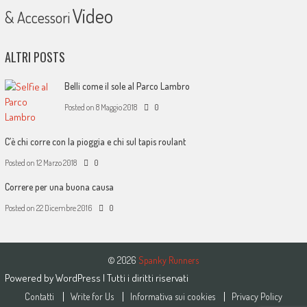
Video
& Accessori
ALTRI POSTS
Belli come il sole al Parco Lambro
Posted on
8 Maggio 2018
0
C’è chi corre con la pioggia e chi sul tapis roulant
Posted on
12 Marzo 2018
0
Correre per una buona causa
Posted on
22 Dicembre 2016
0
© 2026
Spanky Runners
Powered by
WordPress
| Tutti i diritti riservati
Contatti
Write for Us
Informativa sui cookies
Privacy Policy