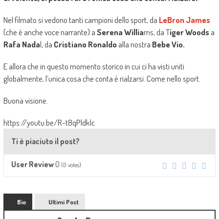
Nel filmato si vedono tanti campioni dello sport, da
LeBron James
(che è anche voce narrante) a
Serena Willia
ms, da T
iger Woods
a
Rafa Nada
l, da
Cristiano Ronaldo
alla nostra
Bebe Vio.
E allora che in questo momento storico in cui ci ha visti uniti
globalmente, l’unica cosa che conta è rialzarsi. Come nello sport.
Buona visione.
https://youtu.be/R-t8qPldklc
Ti è piaciuto il post?
0
User Review
(
0
votes)
Bio
Ultimi Post