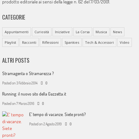
prodotto editoriale ai sensi della legge n. 62 del 7/03/2001.
CATEGORIE
Appuntamenti
Curiosità
Iniziative
La Corsa
Musica
News
Playlist
Racconti
Riflessioni
Spankies
Tech & Accessori
Video
ALTRI POSTS
Stramagenta o Stramarezza ?
Posted on
3 Febbraio 2014
0
Running: il nuovo sito della Gazzetta.it
Posted on
7 Marzo 2016
0
E’ tempo di vacanze. Siete pronti?
Posted on
2 Agosto 2019
0