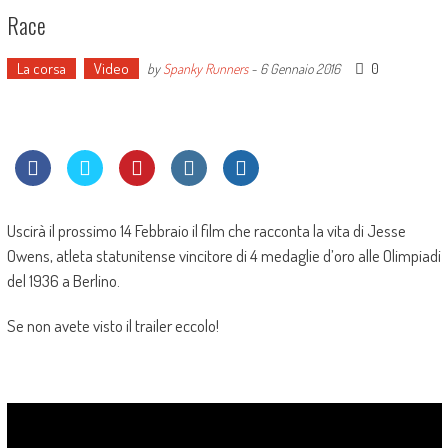
Race
La corsa
Video
0
by
Spanky Runners
-
6 Gennaio 2016
Uscirà il prossimo 14 Febbraio il film che racconta la vita di Jesse
Owens, atleta statunitense vincitore di 4 medaglie d’oro alle Olimpiadi
del 1936 a Berlino.
Se non avete visto il trailer eccolo!