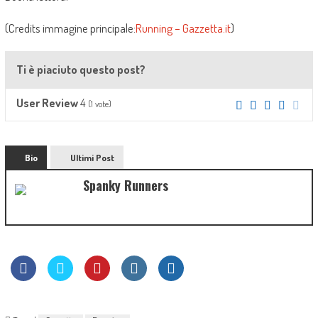
(Credits immagine principale:
Running – Gazzetta.it
)
Ti è piaciuto questo post?
4
User Review
(
1
vote)
Bio
Ultimi Post
Spanky Runners