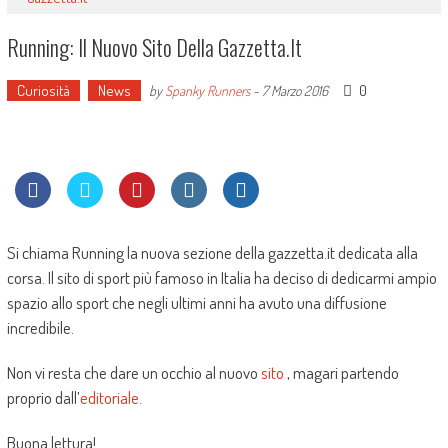
Running: Il Nuovo Sito Della Gazzetta.it
Curiosità
News
0
by
Spanky Runners
-
7 Marzo 2016
Si chiama Running la nuova sezione della gazzetta.it dedicata alla
corsa. Il sito di sport più famoso in Italia ha deciso di dedicarmi ampio
spazio allo sport che negli ultimi anni ha avuto una diffusione
incredibile.
Non vi resta che dare un occhio al nuovo
sito
, magari partendo
proprio dall’
editoriale
.
Buona lettura!