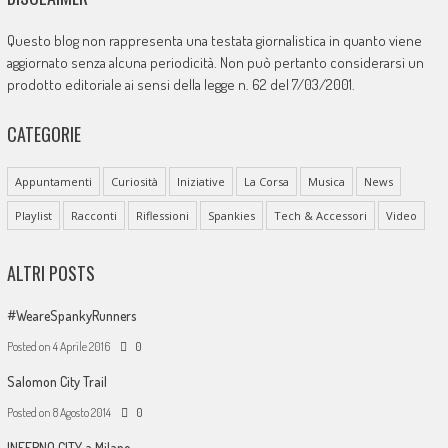
Questo blog non rappresenta una testata giornalistica in quanto viene
aggiornato senza alcuna periodicità. Non può pertanto considerarsi un
prodotto editoriale ai sensi della legge n. 62 del 7/03/2001.
CATEGORIE
Appuntamenti
Curiosità
Iniziative
La Corsa
Musica
News
Playlist
Racconti
Riflessioni
Spankies
Tech & Accessori
Video
ALTRI POSTS
#WeareSpankyRunners
Posted on
4 Aprile 2016
0
Salomon City Trail
Posted on
8 Agosto 2014
0
INFERNO CITY a Milano