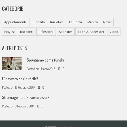
CATEGORIE
Appuntamenti
Curiosità
Iniziative
La Corsa
Musica
News
Playlist
Racconti
Riflessioni
Spankies
Tech & Accessori
Video
ALTRI POSTS
Spuntiamo come funghi
Posted on
1 Marzo 2016
0
E’ davvero così difficile?
Posted on
13 Febbraio 2017
0
Stramagenta o Stramarezza ?
Posted on
3 Febbraio 2014
0