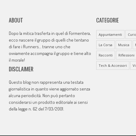
ABOUT
CATEGORIE
Dopo la mitica trasferta in quel di Formentera,
Appuntamenti
Curio
ecco nascere il gruppo di quelli che tentano
La Corsa
Musica
di fare i Runners… tranne uno che
ovviamente accompagna il gruppo e tiene alto
Racconti
Riflessioni
il morale!
Tech & Accessori
V
DISCLAIMER
Questo blog non rappresenta una testata
giornalistica in quanto viene aggiornato senza
alcuna periodicità. Non può pertanto
considerarsi un prodotto editoriale ai sensi
della legge n. 62 del 7/03/2001.