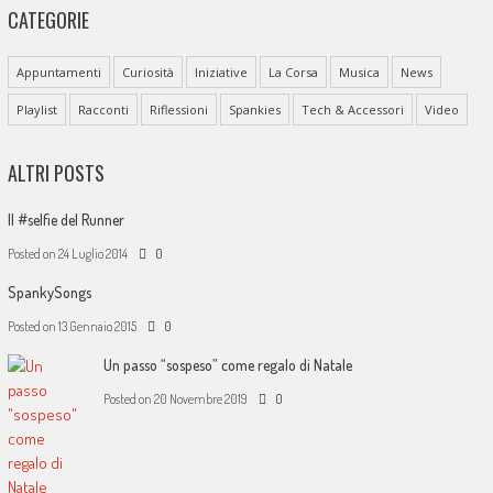
CATEGORIE
Appuntamenti
Curiosità
Iniziative
La Corsa
Musica
News
Playlist
Racconti
Riflessioni
Spankies
Tech & Accessori
Video
ALTRI POSTS
Il #selfie del Runner
Posted on
24 Luglio 2014
0
SpankySongs
Posted on
13 Gennaio 2015
0
Un passo “sospeso” come regalo di Natale
Posted on
20 Novembre 2019
0