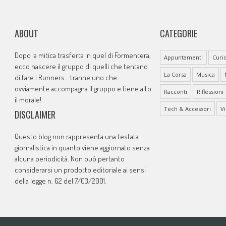
ABOUT
CATEGORIE
Dopo la mitica trasferta in quel di Formentera,
Appuntamenti
Curio
ecco nascere il gruppo di quelli che tentano
La Corsa
Musica
di fare i Runners… tranne uno che
ovviamente accompagna il gruppo e tiene alto
Racconti
Riflessioni
il morale!
Tech & Accessori
V
DISCLAIMER
Questo blog non rappresenta una testata
giornalistica in quanto viene aggiornato senza
alcuna periodicità. Non può pertanto
considerarsi un prodotto editoriale ai sensi
della legge n. 62 del 7/03/2001.