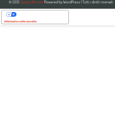
Powered by
WordPress
| Tutti i diritti riservati
© 2026
Spanky Runners
Le tue preferenze relative alla privacy
Informativa sulla raccolta