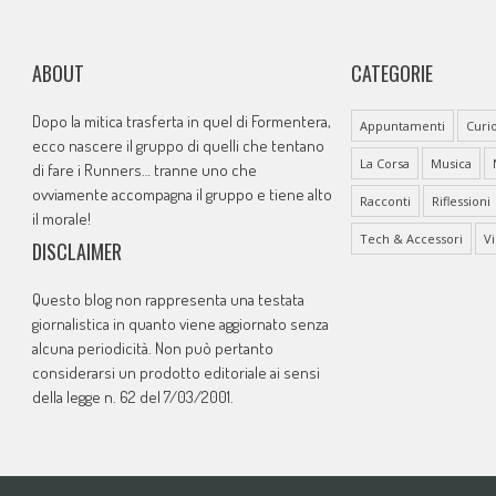
ABOUT
CATEGORIE
Dopo la mitica trasferta in quel di Formentera,
Appuntamenti
Curio
ecco nascere il gruppo di quelli che tentano
La Corsa
Musica
di fare i Runners… tranne uno che
ovviamente accompagna il gruppo e tiene alto
Racconti
Riflessioni
il morale!
Tech & Accessori
V
DISCLAIMER
Questo blog non rappresenta una testata
giornalistica in quanto viene aggiornato senza
alcuna periodicità. Non può pertanto
considerarsi un prodotto editoriale ai sensi
della legge n. 62 del 7/03/2001.