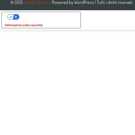
Powered by
WordPress
| Tutti i diritti riservati
© 2026
Spanky Runners
Le tue preferenze relative alla privacy
Informativa sulla raccolta