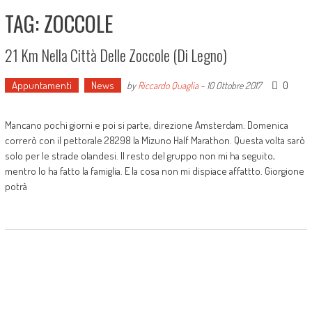
TAG: ZOCCOLE
21 Km Nella Città Delle Zoccole (di Legno)
Appuntamenti
News
0
by
Riccardo Quaglia
-
10 Ottobre 2017
Mancano pochi giorni e poi si parte, direzione Amsterdam. Domenica
correrò con il pettorale 28298 la Mizuno Half Marathon. Questa volta sarò
solo per le strade olandesi. Il resto del gruppo non mi ha seguito,
mentro lo ha fatto la famiglia. E la cosa non mi dispiace affattto. Giorgione
potrà