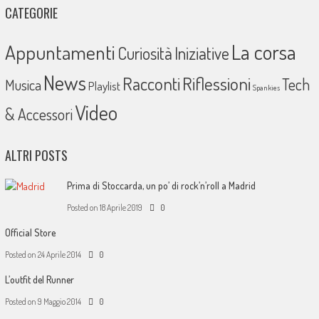
CATEGORIE
La corsa
Appuntamenti
Curiosità
Iniziative
News
Racconti
Riflessioni
Tech
Musica
Playlist
Spankies
Video
& Accessori
ALTRI POSTS
Prima di Stoccarda, un po’ di rock’n’roll a Madrid
Posted on
18 Aprile 2019
0
Official Store
Posted on
24 Aprile 2014
0
L’outfit del Runner
Posted on
9 Maggio 2014
0