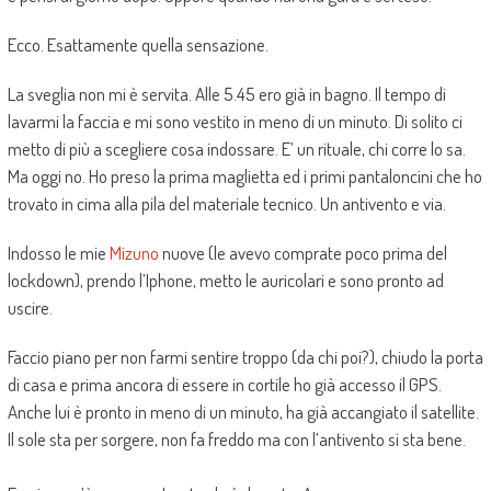
Ecco. Esattamente quella sensazione.
La sveglia non mi è servita. Alle 5.45 ero già in bagno. Il tempo di
lavarmi la faccia e mi sono vestito in meno di un minuto. Di solito ci
metto di più a scegliere cosa indossare. E’ un rituale, chi corre lo sa.
Ma oggi no. Ho preso la prima maglietta ed i primi pantaloncini che ho
trovato in cima alla pila del materiale tecnico. Un antivento e via.
Indosso le mie
Mizuno
nuove (le avevo comprate poco prima del
lockdown), prendo l’Iphone, metto le auricolari e sono pronto ad
uscire.
Faccio piano per non farmi sentire troppo (da chi poi?), chiudo la porta
di casa e prima ancora di essere in cortile ho già accesso il GPS.
Anche lui è pronto in meno di un minuto, ha già accangiato il satellite.
Il sole sta per sorgere, non fa freddo ma con l’antivento si sta bene.