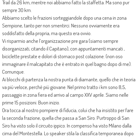
Trail da 26 km, mentre noi abbiamo fatto la staffetta. Ma sono pur
sempre 30 km.
Abbiamo scelto le frazioni sorteggiandole dopo una cena in zona
Sempione, tanto per non smentirci. Nessuno ovviamente era
soddisfatto della propria, ma questo era ovvio.
Vi risparmio anche l’organizzazione pre gara (siamo sempre
disorganizzati, citando il Capitano), con appuntamenti mancati ,
biciclette prestate e dolori di stomaco post colazione. (non oso
immaginare il malcapitato che è entrato in quel bagno dopo di me).
Comunque.
Ai blocchi di partenza la nostra punta di diamante, quello che in teoria
va più veloce, perché più giovane. Nel primo tratto i km sono 8,5,
passaggio in zona fiera ed arrivo al campo XXV aprile. Siamo nelle
prime 15 posizioni. Buon inizio.
Ora tocca al nostro pompiere di fiducia, colui che ha insistito per fare
la seconda frazione, quella che passa a San Siro. Purtroppo di San
Siro ha visto solo il circuito ippico. In compenso ha visto Milano dalla
cima del Montestella. Lo speaker stila la classifica temporanea dopo