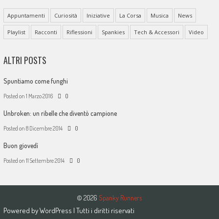
Appuntamenti
Curiosità
Iniziative
La Corsa
Musica
News
Playlist
Racconti
Riflessioni
Spankies
Tech & Accessori
Video
ALTRI POSTS
Spuntiamo come funghi
Posted on
1 Marzo 2016
0
Unbroken: un ribelle che diventò campione
Posted on
8 Dicembre 2014
0
Buon giovedì
Posted on
11 Settembre 2014
0
© 2026
Spanky Runners
Powered by
WordPress
| Tutti i diritti riservati