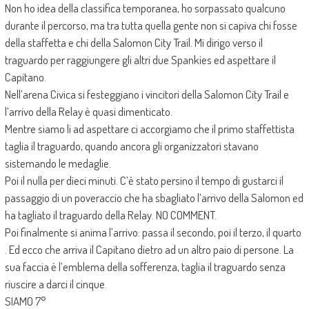
Non ho idea della classifica temporanea, ho sorpassato qualcuno
durante il percorso, ma tra tutta quella gente non si capiva chi fosse
della staffetta e chi della Salomon City Trail. Mi dirigo verso il
traguardo per raggiungere gli altri due Spankies ed aspettare il
Capitano.
Nell’arena Civica si festeggiano i vincitori della Salomon City Trail e
l’arrivo della Relay è quasi dimenticato.
Mentre siamo li ad aspettare ci accorgiamo che il primo staffettista
taglia il traguardo, quando ancora gli organizzatori stavano
sistemando le medaglie.
Poi il nulla per dieci minuti. C’è stato persino il tempo di gustarci il
passaggio di un poveraccio che ha sbagliato l’arrivo della Salomon ed
ha tagliato il traguardo della Relay. NO COMMENT.
Poi finalmente si anima l’arrivo: passa il secondo, poi il terzo, il quarto
. Ed ecco che arriva il Capitano dietro ad un altro paio di persone. La
sua faccia è l’emblema della sofferenza, taglia il traguardo senza
riuscire a darci il cinque.
SIAMO 7°