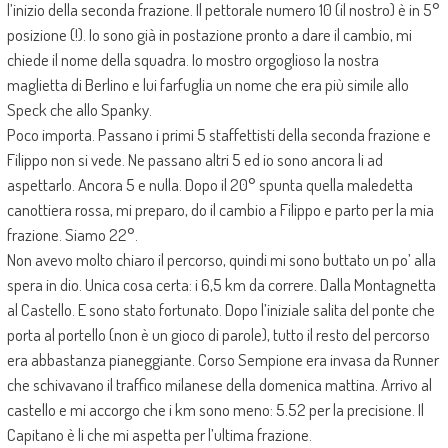
l’inizio della seconda frazione. Il pettorale numero 10 (il nostro) è in 5°
posizione (!). Io sono già in postazione pronto a dare il cambio, mi
chiede il nome della squadra. Io mostro orgoglioso la nostra
maglietta di Berlino e lui farfuglia un nome che era più simile allo
Speck che allo Spanky.
Poco importa. Passano i primi 5 staffettisti della seconda frazione e
Filippo non si vede. Ne passano altri 5 ed io sono ancora li ad
aspettarlo. Ancora 5 e nulla. Dopo il 20° spunta quella maledetta
canottiera rossa, mi preparo, do il cambio a Filippo e parto per la mia
frazione. Siamo 22°.
Non avevo molto chiaro il percorso, quindi mi sono buttato un po’ alla
spera in dio. Unica cosa certa: i 6,5 km da correre. Dalla Montagnetta
al Castello. E sono stato fortunato. Dopo l’iniziale salita del ponte che
porta al portello (non è un gioco di parole), tutto il resto del percorso
era abbastanza pianeggiante. Corso Sempione era invasa da Runner
che schivavano il traffico milanese della domenica mattina. Arrivo al
castello e mi accorgo che i km sono meno: 5.52 per la precisione. Il
Capitano è li che mi aspetta per l’ultima frazione.