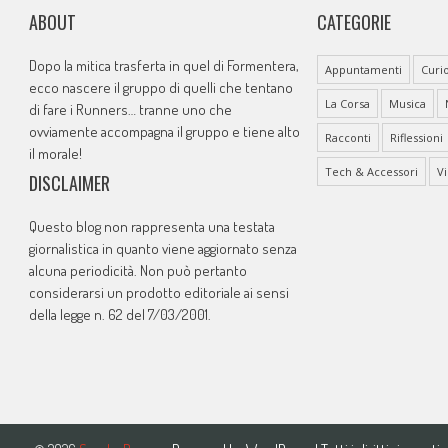
ABOUT
CATEGORIE
Dopo la mitica trasferta in quel di Formentera,
Appuntamenti
Curio
ecco nascere il gruppo di quelli che tentano
La Corsa
Musica
di fare i Runners… tranne uno che
ovviamente accompagna il gruppo e tiene alto
Racconti
Riflessioni
il morale!
Tech & Accessori
V
DISCLAIMER
Questo blog non rappresenta una testata
giornalistica in quanto viene aggiornato senza
alcuna periodicità. Non può pertanto
considerarsi un prodotto editoriale ai sensi
della legge n. 62 del 7/03/2001.