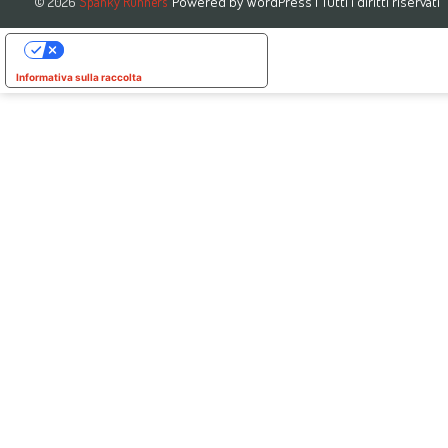
Powered by
WordPress
| Tutti i diritti riservati
© 2026
Spanky Runners
Le tue preferenze relative alla privacy
Informativa sulla raccolta