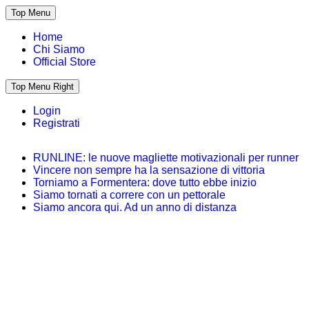
Top Menu
Home
Chi Siamo
Official Store
Top Menu Right
Login
Registrati
RUNLINE: le nuove magliette motivazionali per runner
Vincere non sempre ha la sensazione di vittoria
Torniamo a Formentera: dove tutto ebbe inizio
Siamo tornati a correre con un pettorale
Siamo ancora qui. Ad un anno di distanza
Quelli che tentano di fare i Runners
Spanky Runners