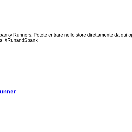
 Spanky Runners. Potete entrare nello store direttamente da qui
Runners! #RunandSpank
runner