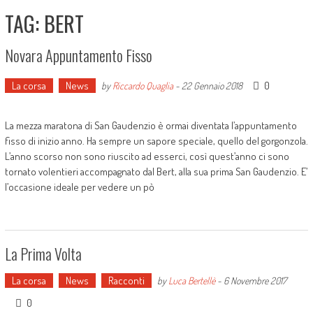
TAG: BERT
Novara Appuntamento Fisso
La corsa
News
0
by
Riccardo Quaglia
-
22 Gennaio 2018
La mezza maratona di San Gaudenzio è ormai diventata l’appuntamento
fisso di inizio anno. Ha sempre un sapore speciale, quello del gorgonzola.
L’anno scorso non sono riuscito ad esserci, così quest’anno ci sono
tornato volentieri accompagnato dal Bert, alla sua prima San Gaudenzio. E’
l’occasione ideale per vedere un pò
La Prima Volta
La corsa
News
Racconti
by
Luca Bertellè
-
6 Novembre 2017
0