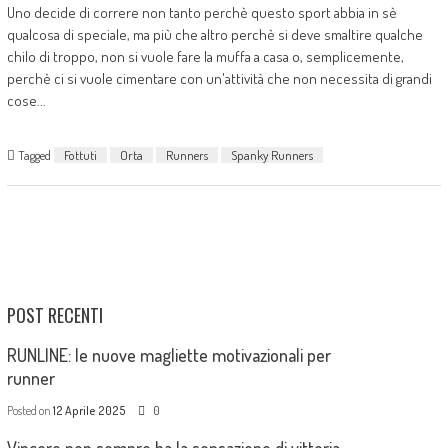
Uno decide di correre non tanto perchè questo sport abbia in sè
qualcosa di speciale, ma più che altro perchè si deve smaltire qualche
chilo di troppo, non si vuole fare la muffa a casa o, semplicemente,
perchè ci si vuole cimentare con un'attività che non necessita di grandi
cose...
Tagged
Fottuti
Orta
Runners
Spanky Runners
POST RECENTI
RUNLINE: le nuove magliette motivazionali per
runner
Posted on
12 Aprile 2025
0