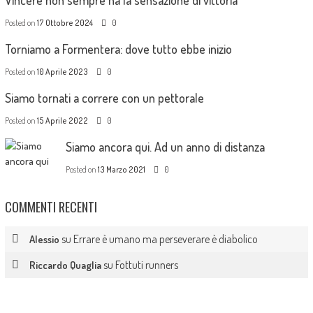
Vincere non sempre ha la sensazione di vittoria
Posted on
17 Ottobre 2024
0
Torniamo a Formentera: dove tutto ebbe inizio
Posted on
10 Aprile 2023
0
Siamo tornati a correre con un pettorale
Posted on
15 Aprile 2022
0
Siamo ancora qui. Ad un anno di distanza
Posted on
13 Marzo 2021
0
COMMENTI RECENTI
su
Errare è umano ma perseverare è diabolico
Alessio
su
Fottuti runners
Riccardo Quaglia