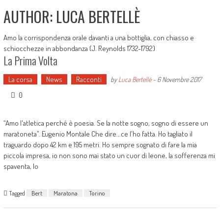
AUTHOR:
LUCA BERTELLÈ
Amo la corrispondenza orale davanti a una bottiglia, con chiasso e
schiocchezze in abbondanza (J. Reynolds 1732-1792)
La Prima Volta
La corsa
News
Racconti
by
Luca Bertellè
-
6 Novembre 2017
0
“Amo l'atletica perché è poesia. Se la notte sogno, sogno di essere un
maratoneta”. Eugenio Montale Che dire...ce l'ho fatta. Ho tagliato il
traguardo dopo 42 km e 195 metri. Ho sempre sognato di fare la mia
piccola impresa, io non sono mai stato un cuor di leone, la sofferenza mi
spaventa, lo
Tagged
Bert
Maratona
Torino