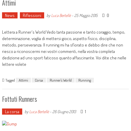
Attimi
News
Riflessioni
0
by
Luca Bertellè
-
25 Maggio 2015
Lettera a Runner's World Vedo tanta passione e tanto coraggio, tempo,
determinazione, voglia di mettersi gioco, aspetto fisico, disciplina,
metodo, perseveranza. Il running mi ha sfiorato e debbo dire che non
riesco a riconoscermi nei vostri commenti, nella vostra completa
dedizione ad uno sport faticoso quanto affascinante. Voi dite che nelle
lettere volete
Tagged
Attimi
Corsa
Runner's World
Running
Fottuti Runners
La corsa
1
by
Luca Bertellè
-
26 Giugno 2013