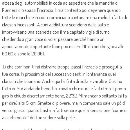
attesa degli automobilisti in coda ad aspettare che la mandria di
Runners oltrepassi l’incrocio. Il malcontento poi degenera quando
tutte le macchine in coda cominciano a intonare una melodia fatta di
clacson incessanti. Alcuni addirittura scendono dalle auto e
improvvisano una scenetta con il malcapitato vigile di turno
chiedendo a gran voce di voler passare perché hanno un
appuntamento importante (non può essere l’Italia perché gioca alle
00.00 e sono le 20.00).
Tu che corri non ti fai distrarre troppo, passi l’incrocio e prosegui la
tua corsa. In prossimità del successivo senti in lontananza quei
clacson che suonano. Anche qui fai finta di nulla e vai oltre. Così ho
fatto io. Sto andando bene, ho trovato chi mi tira e fa il ritmo. Il primo
giro lo chiudo discretamente bene, 22’32. Mi mancano soltanto (si fa
per dire) altri 5 km. Smette di piovere, ma in compenso sale un pò di
vento, giusto quanto basta a farti sentire quella sensazione “come di
assorbimento” del tuo sudore sulla pelle.