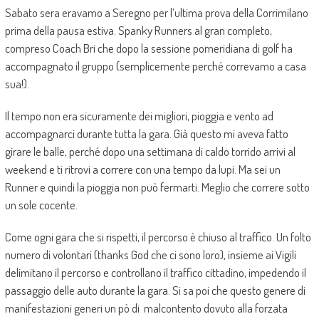
Sabato sera eravamo a Seregno per l’ultima prova della Corrimilano
prima della pausa estiva. Spanky Runners al gran completo,
compreso Coach Bri che dopo la sessione pomeridiana di golf ha
accompagnato il gruppo (semplicemente perché correvamo a casa
sua!).
Il tempo non era sicuramente dei migliori, pioggia e vento ad
accompagnarci durante tutta la gara. Già questo mi aveva fatto
girare le balle, perché dopo una settimana di caldo torrido arrivi al
weekend e ti ritrovi a correre con una tempo da lupi. Ma sei un
Runner e quindi la pioggia non può fermarti. Meglio che correre sotto
un sole cocente.
Come ogni gara che si rispetti, il percorso è chiuso al traffico. Un folto
numero di volontari (thanks God che ci sono loro), insieme ai Vigili
delimitano il percorso e controllano il traffico cittadino, impedendo il
passaggio delle auto durante la gara. Si sa poi che questo genere di
manifestazioni generi un pò di malcontento dovuto alla forzata