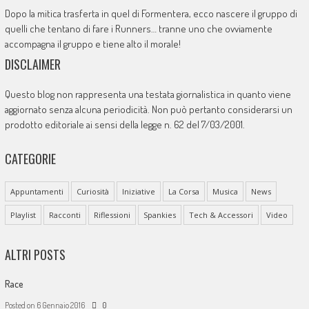
Dopo la mitica trasferta in quel di Formentera, ecco nascere il gruppo di
quelli che tentano di fare i Runners… tranne uno che ovviamente
accompagna il gruppo e tiene alto il morale!
DISCLAIMER
Questo blog non rappresenta una testata giornalistica in quanto viene
aggiornato senza alcuna periodicità. Non può pertanto considerarsi un
prodotto editoriale ai sensi della legge n. 62 del 7/03/2001.
CATEGORIE
Appuntamenti
Curiosità
Iniziative
La Corsa
Musica
News
Playlist
Racconti
Riflessioni
Spankies
Tech & Accessori
Video
ALTRI POSTS
Race
Posted on
6 Gennaio 2016
0