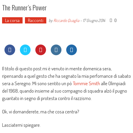
The Runner’s Power
La corsa
Racconti
0
by
Riccardo Quaglia
-
17 Giugno 2014
Il titolo di questo post mi è venuto in mente domenica sera,
ripensando a quel gesto che ha segnato la mia perfomance di sabato
sera a Seregno. Mi sono sentito un pò
Tommie Smith
alle Olimpiadi
del 1968, quando insieme al suo compagno di squadra alzò il pugno
guantato in segno di protesta contro il razzismo.
Ok, vi domanderete, ma che cosa centra?
Lasciatemi spiegare.