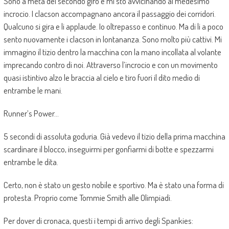
Sono a metà del secondo giro e mi sto avvicinando al medesimo
incrocio. I clacson accompagnano ancora il passaggio dei corridori.
Qualcuno si gira e li applaude. Io oltrepasso e continuo. Ma di li a poco
sento nuovamente i clacson in lontananza. Sono molto più cattivi. Mi
immagino il tizio dentro la macchina con la mano incollata al volante
imprecando contro di noi. Attraverso l’incrocio e con un movimento
quasi istintivo alzo le braccia al cielo e tiro fuori il dito medio di
entrambe le mani.
Runner’s Power…
5 secondi di assoluta goduria. Già vedevo il tizio della prima macchina
scardinare il blocco, inseguirmi per gonfiarmi di botte e spezzarmi
entrambe le dita.
Certo, non è stato un gesto nobile e sportivo. Ma è stato una forma di
protesta. Proprio come Tommie Smith alle Olimpiadi.
Per dover di cronaca, questi i tempi di arrivo degli Spankies: