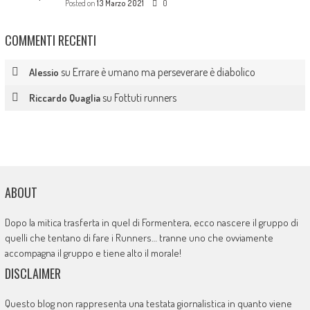
Posted on
13 Marzo 2021
0
COMMENTI RECENTI
su
Errare è umano ma perseverare è diabolico
Alessio
su
Fottuti runners
Riccardo Quaglia
ABOUT
Dopo la mitica trasferta in quel di Formentera, ecco nascere il gruppo di
quelli che tentano di fare i Runners… tranne uno che ovviamente
accompagna il gruppo e tiene alto il morale!
DISCLAIMER
Questo blog non rappresenta una testata giornalistica in quanto viene