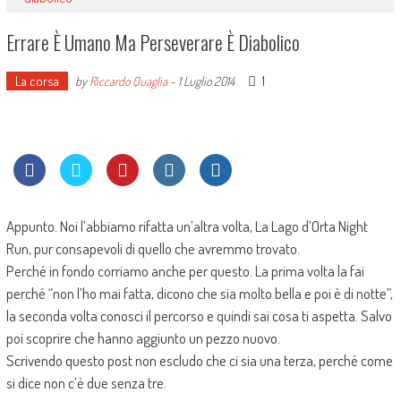
Errare È Umano Ma Perseverare È Diabolico
La corsa
1
by
Riccardo Quaglia
-
1 Luglio 2014
Appunto. Noi l’abbiamo rifatta un’altra volta, La Lago d’Orta Night
Run, pur consapevoli di quello che avremmo trovato.
Perché in fondo corriamo anche per questo. La prima volta la fai
perché “non l’ho mai fatta, dicono che sia molto bella e poi è di notte”,
la seconda volta conosci il percorso e quindi sai cosa ti aspetta. Salvo
poi scoprire che hanno aggiunto un pezzo nuovo.
Scrivendo questo post non escludo che ci sia una terza, perché come
si dice non c’è due senza tre.