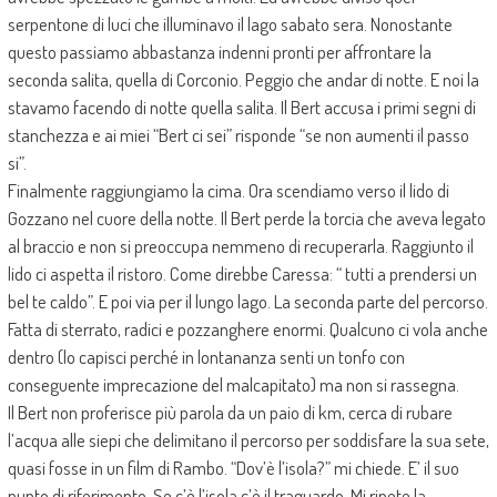
serpentone di luci che illuminavo il lago sabato sera. Nonostante
questo passiamo abbastanza indenni pronti per affrontare la
seconda salita, quella di Corconio. Peggio che andar di notte. E noi la
stavamo facendo di notte quella salita. Il Bert accusa i primi segni di
stanchezza e ai miei “Bert ci sei” risponde “se non aumenti il passo
si”.
Finalmente raggiungiamo la cima. Ora scendiamo verso il lido di
Gozzano nel cuore della notte. Il Bert perde la torcia che aveva legato
al braccio e non si preoccupa nemmeno di recuperarla. Raggiunto il
lido ci aspetta il ristoro. Come direbbe Caressa: “ tutti a prendersi un
bel te caldo”. E poi via per il lungo lago. La seconda parte del percorso.
Fatta di sterrato, radici e pozzanghere enormi. Qualcuno ci vola anche
dentro (lo capisci perché in lontananza senti un tonfo con
conseguente imprecazione del malcapitato) ma non si rassegna.
Il Bert non proferisce più parola da un paio di km, cerca di rubare
l’acqua alle siepi che delimitano il percorso per soddisfare la sua sete,
quasi fosse in un film di Rambo. “Dov’è l’isola?” mi chiede. E’ il suo
punto di riferimento. Se c’è l’isola c’è il traguardo. Mi ripete la