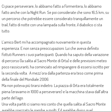
Ci piace perseverare, lo abbiamo fatto a Formentera, lo abbiamo
fatto anche con la Night Run. Se poi considerate che sono 16,5 km, su
un percorso che potrebbe essere considerato tranquillamente un
trail, fatto di notte con una lampada sulla fronte, il diabolico ci sta
tutto.
L’amico Bert mi ha accompagnato nuovamente in questa
esperienza. E non senza preoccupazioni. Lui che aveva definito
Fottuti Runners i suoi partecipanti. Quando ha saputo della variazione
di percorso (la salita al Sacro Monte di Orta) e delle previsioni meteo
poco rassicuranti, ha cominciato ad rimpiangere di essersi iscritto per
la seconda volta. A mezz’ora dalla partenza era teso come prima
della finale del Mondiale 2006.
Ma non poteva più tirarsi indietro. La piazza di Orta era totalmente
piena (eravamo in 1000 a perseverare) e la macchina stava dall’altra
parte del lago.
Una volta partiti ci siamo resi conto che quella salita al Sacro Monte
avrebbe spezzato le gambe a molti. Ed avrebbe diviso quel