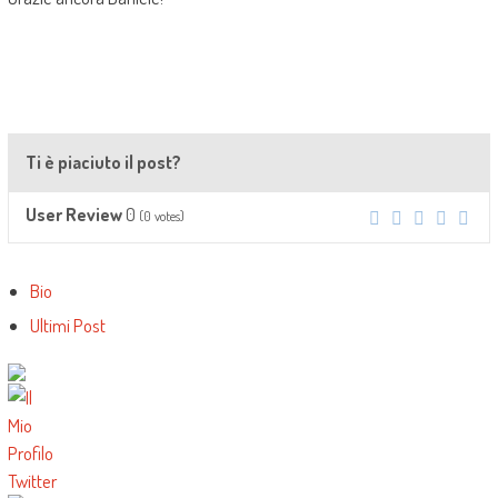
Ti è piaciuto il post?
0
User Review
(
0
votes)
The
Bio
following
Ultimi Post
two
tabs
change
content
below.