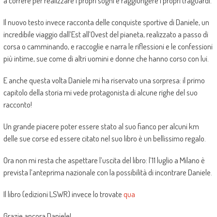
a correre per realizzare i propri sogni e raggiungere i propri traguardi.
Il nuovo testo invece racconta delle conquiste sportive di Daniele, un
incredibile viaggio dall’Est all’Ovest del pianeta, realizzato a passo di
corsa o camminando, e raccoglie e narra le riflessioni e le confessioni
più intime, sue come di altri uomini e donne che hanno corso con lui.
E anche questa volta Daniele mi ha riservato una sorpresa: il primo
capitolo della storia mi vede protagonista di alcune righe del suo
racconto!
Un grande piacere poter essere stato al suo fianco per alcuni km
delle sue corse ed essere citato nel suo libro è un bellissimo regalo.
Ora non mi resta che aspettare l’uscita del libro: l’11 luglio a Milano è
prevista l’anteprima nazionale con la possibilità di incontrare Daniele.
Il libro (edizioni LSWR) invece lo trovate
qua
Grazie ancora Daniele!