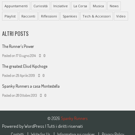
Appuntamenti
Curiosità
Iniziative
La Corsa
Musica
News
Playlist
Racconti
Riflessioni
Spankies
Tech & Accessori
Video
ALTRI POSTS
The Runner’s Power
Posted on
17 Giugno 2014
0
The greatest Eliud Kipchoge
Posted on
29 Aprile 2019
0
Spanky Runners a casa Montestella
Posted on
28 Ottobre 2013
0
© 2026
Spanky Runners
Powered by
WordPress
| Tutti i diritti riservati
Contatti
Write for Us
Informativa sui cookies
Privacy Policy