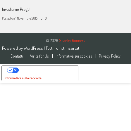
Invadiamo Praga!
Posted on
1 Novembre 2015
0
© 2026
Spanky Runners
Powered by
WordPress
| Tutti i diritti riservati
Contatti
Write for Us
Informativa sui cookies
Privacy Policy
Le tue preferenze relative alla privacy
Informativa sulla raccolta