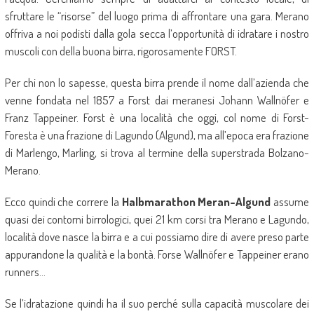
sfruttare le “risorse” del luogo prima di affrontare una gara. Merano
offriva a noi podisti dalla gola secca l’opportunità di idratare i nostro
muscoli con della buona birra, rigorosamente FORST.
Per chi non lo sapesse, questa birra prende il nome dall’azienda che
venne fondata nel 1857 a Forst dai meranesi Johann Wallnöfer e
Franz Tappeiner. Forst è una località che oggi, col nome di Forst-
Foresta è una frazione di Lagundo (Algund), ma all’epoca era frazione
di Marlengo, Marling, si trova al termine della superstrada Bolzano-
Merano.
Ecco quindi che correre la
Halbmarathon Meran-Algund
assume
quasi dei contorni birrologici, quei 21 km corsi tra Merano e Lagundo,
località dove nasce la birra e a cui possiamo dire di avere preso parte
appurandone la qualità e la bontà. Forse Wallnöfer e Tappeiner erano
runners…
Se l’idratazione quindi ha il suo perché sulla capacità muscolare dei