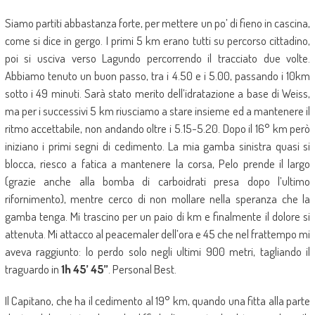
Siamo partiti abbastanza forte, per mettere un po’ di fieno in cascina,
come si dice in gergo. I primi 5 km erano tutti su percorso cittadino,
poi si usciva verso Lagundo percorrendo il tracciato due volte.
Abbiamo tenuto un buon passo, tra i 4.50 e i 5.00, passando i 10km
sotto i 49 minuti. Sarà stato merito dell’idratazione a base di Weiss,
ma per i successivi 5 km riusciamo a stare insieme ed a mantenere il
ritmo accettabile, non andando oltre i 5.15-5.20. Dopo il 16° km però
iniziano i primi segni di cedimento. La mia gamba sinistra quasi si
blocca, riesco a fatica a mantenere la corsa, Pelo prende il largo
(grazie anche alla bomba di carboidrati presa dopo l’ultimo
rifornimento), mentre cerco di non mollare nella speranza che la
gamba tenga. Mi trascino per un paio di km e finalmente il dolore si
attenuta. Mi attacco al peacemaler dell’ora e 45 che nel frattempo mi
aveva raggiunto: lo perdo solo negli ultimi 900 metri, tagliando il
traguardo in
1h 45’ 45’’
. Personal Best.
Il Capitano, che ha il cedimento al 19° km, quando una fitta alla parte