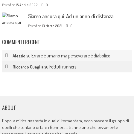
Posted on
15 Aprile 2022
0
Siamo ancora qui. Ad un anno di distanza
Posted on
13 Marzo 2021
0
COMMENTI RECENTI
su
Errare è umano ma perseverare è diabolico
Alessio
su
Fottuti runners
Riccardo Quaglia
ABOUT
Dopo la mitica trasferta in quel di Formentera, ecco nascere il gruppo di
quelli che tentano di fare i Runners… tranne uno che ovviamente
accompagna il gruppo e tiene alto il morale!