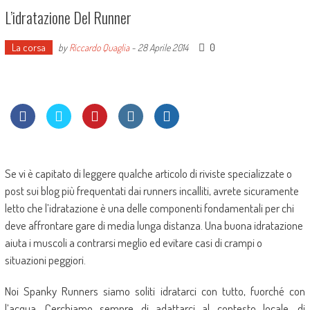
L’idratazione Del Runner
La corsa
0
by
Riccardo Quaglia
-
28 Aprile 2014
Se vi è capitato di leggere qualche articolo di riviste specializzate o
post sui blog più frequentati dai runners incalliti, avrete sicuramente
letto che l’idratazione è una delle componenti fondamentali per chi
deve affrontare gare di media lunga distanza. Una buona idratazione
aiuta i muscoli a contrarsi meglio ed evitare casi di crampi o
situazioni peggiori.
Noi Spanky Runners siamo soliti idratarci con tutto, fuorché con
l’acqua. Cerchiamo sempre di adattarci al contesto locale, di