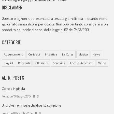
DISCLAIMER
Questo blog non rappresenta una testata giornalistica in quanto viene
aggiornato senza alcuna periodicità. Non può pertanto considerarsi un
prodotto editoriale ai sensi della legge n. 62 del 7/03/2001.
CATEGORIE
Appuntamenti
Curiosità
Iniziative
La Corsa
Musica
News
Playlist
Racconti
Riflessioni
Spankies
Tech & Accessori
Video
ALTRI POSTS
Correre in pineta
Posted on
19 Giugno 2015
0
Unbroken: un ribelle che diventò campione
Posted on
8 Dicembre 2014
0